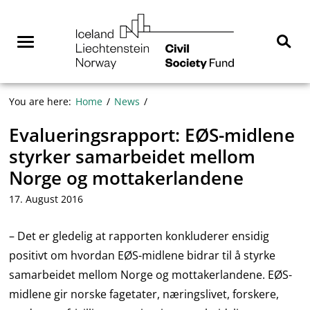
Skip
NGO
to
Norway
content
Menu
Sear
You are here:
Home
News
Evalueringsrapport: EØS-midlene
styrker samarbeidet mellom
Norge og mottakerlandene
17. August 2016
– Det er gledelig at rapporten konkluderer ensidig
positivt om hvordan EØS-midlene bidrar til å styrke
samarbeidet mellom Norge og mottakerlandene. EØS-
midlene gir norske fagetater, næringslivet, forskere,