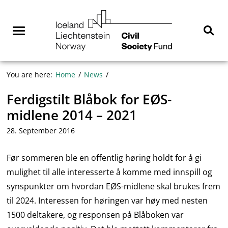
Skip
NGO
to
Norway
content
Menu
Sear
You are here:
Home
News
Ferdigstilt Blåbok for EØS-
midlene 2014 – 2021
28. September 2016
Før sommeren ble en offentlig høring holdt for å gi
mulighet til alle interesserte å komme med innspill og
synspunkter om hvordan EØS-midlene skal brukes frem
til 2024. Interessen for høringen var høy med nesten
1500 deltakere, og responsen på Blåboken var