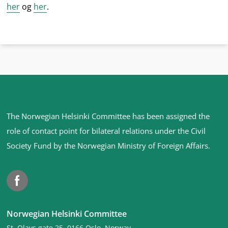
her
og
her
.
Site
The Norwegian Helsinki Committee has been assigned the
footer
role of contact point for bilateral relations under the Civil
Society Fund by the Norwegian Ministry of Foreign Affairs
.
Facebook
Norwegian Helsinki Committee
St. Olavs gate 25, 0166 Oslo, Norway