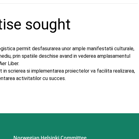
tise sought
logistica permit desfasurarea unor ample manifestatii culturale,
mediu, prin spatiile deschise avand in vederea amplasamentul
er Liber.
t in scrierea si implementarea proiectelor va facilita realizarea,
tarea activitatilor cu succes.
Norwegian Helsinki Committee