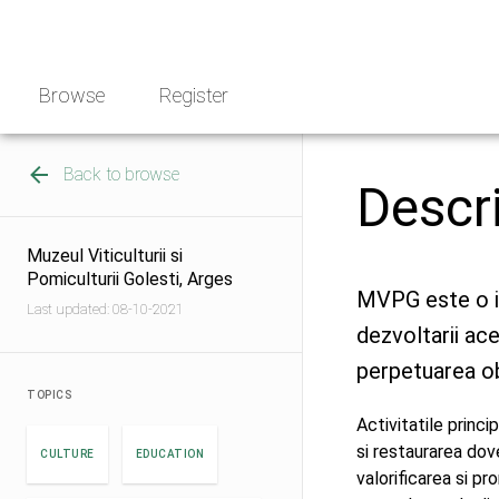
Skip
NGO
to
Norway
content
Browse
Register
Back to browse
Descr
Muzeul Viticulturii si
Pomiculturii Golesti, Arges
MVPG este o ins
Last updated: 08-10-2021
dezvoltarii ac
perpetuarea obi
TOPICS
Activitatile princ
si restaurarea dove
CULTURE
EDUCATION
valorificarea si p