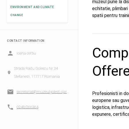
muzeul pune la disp
ENVIRONMENT AND CLIMATE
echitatie, plimbari
spatii pentru train
CHANGE
CONTACT INFORMATION
Compe
ioana cerbu
Offer
Strada Radu Golescu Nr 34
Stefanesti, 117717 Romania
secretariat@muzeulgolesti.cjarges.ro
Profesionisti in do
europene sau guver
logistica, infrastr
0248/266364
expunere, certifi