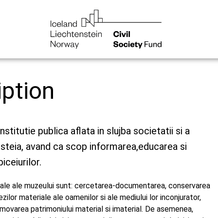
iption
titutie publica aflata in slujba societatii si a
esteia, avand ca scop informarea,educarea si
ceiurilor.
ipale ale muzeului sunt: cercetarea-documentarea, conservarea
zilor materiale ale oamenilor si ale mediului lor inconjurator,
romovarea patrimoniului material si imaterial. De asemenea,