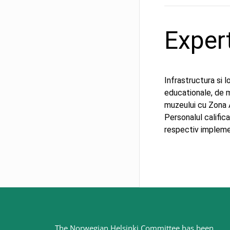
Exper
Infrastructura si 
educationale, de 
muzeului cu Zona A
Personalul califica
respectiv implemen
Site
The Norwegian Helsinki Committee has been